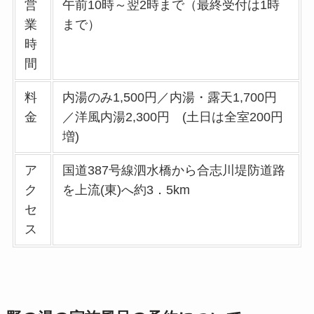
営
午前10時～翌2時まで（最終受付は1時
業
まで）
時
間
料
内湯のみ1,500円／内湯・露天1,700円
金
／洋風内湯2,300円 (土日は全室200円
増)
ア
国道387号線泗水橋から合志川堤防道路
ク
を上流(東)へ約3．5km
セ
ス