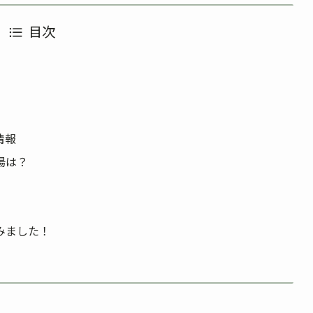
目次
情報
湯は？
みました！