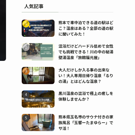
人気記事
熊本で車中泊できる道の駅はど
こ？温泉はある？全部の道の駅
に聞いてみた！
混浴だけどハードル低めで女性
でも挑戦できる！川の中の秘湯
壁湯温泉「旅館福元屋」
大人だけしか入る事の出来な
い！大人専用日帰り温泉「るり
の湯」とはどんな温泉？
黒川温泉の混浴で極上の癒しを
体験しませんか？
熊本県玉名市のサウナ付きの家
族風呂「玉響ーたまゆらー」で
サ活！