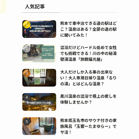
人気記事
熊本で車中泊できる道の駅はど
こ？温泉はある？全部の道の駅
に聞いてみた！
と
混浴だけどハードル低めで女性
でも挑戦できる！川の中の秘湯
壁湯温泉「旅館福元屋」
大人だけしか入る事の出来な
い！大人専用日帰り温泉「るり
の湯」とはどんな温泉？
黒川温泉の混浴で極上の癒しを
体験しませんか？
熊本県玉名市のサウナ付きの家
族風呂「玉響ーたまゆらー」で
サ活！