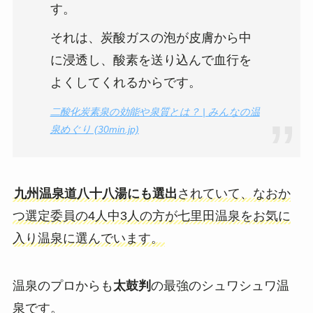
す。
それは、炭酸ガスの泡が皮膚から中
に浸透し、酸素を送り込んで血行を
よくしてくれるからです。
二酸化炭素泉の効能や泉質とは？ | みんなの温
泉めぐり (30min.jp)
九州温泉道八十八湯にも選出
されていて、なおか
つ選定委員の4人中3人の方が七里田温泉をお気に
入り温泉に選んでいます。
温泉のプロからも
太鼓判
の最強のシュワシュワ温
泉です。