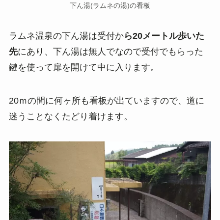
下ん湯(ラムネの湯)の看板
ラムネ温泉の下ん湯は受付か
ら20メートル歩いた
先
にあり、下ん湯は無人でなので受付でもらった
鍵を使って扉を開けて中に入ります。
20ｍの間に何ヶ所も看板が出ていますので、道に
迷うことなくたどり着けます。