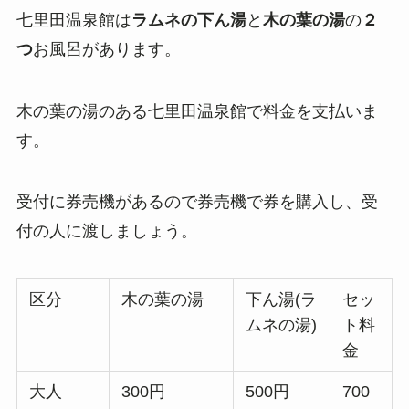
七里田温泉館は
ラムネの下ん湯
と
木の葉の湯
の
２
つ
お風呂があります。
木の葉の湯のある七里田温泉館で料金を支払いま
す。
受付に券売機があるので券売機で券を購入し、受
付の人に渡しましょう。
区分
木の葉の湯
下ん湯(ラ
セッ
ムネの湯)
ト料
金
大人
300円
500円
700