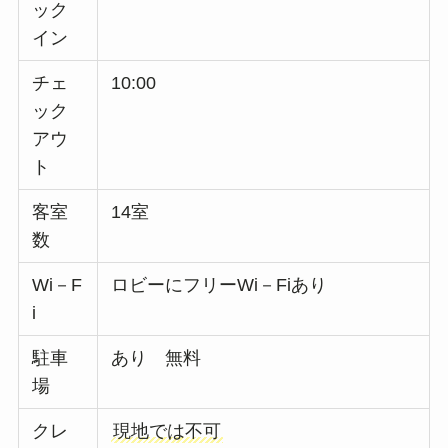
ック
イン
チェ
10:00
ック
アウ
ト
客室
14室
数
Wi－F
ロビーにフリーWi－Fiあり
i
駐車
あり 無料
場
クレ
現地では不可