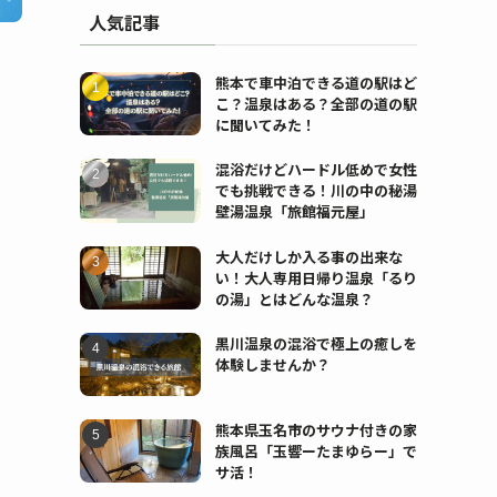
人気記事
熊本で車中泊できる道の駅はど
こ？温泉はある？全部の道の駅
に聞いてみた！
混浴だけどハードル低めで女性
でも挑戦できる！川の中の秘湯
壁湯温泉「旅館福元屋」
大人だけしか入る事の出来な
い！大人専用日帰り温泉「るり
の湯」とはどんな温泉？
黒川温泉の混浴で極上の癒しを
体験しませんか？
熊本県玉名市のサウナ付きの家
族風呂「玉響ーたまゆらー」で
サ活！